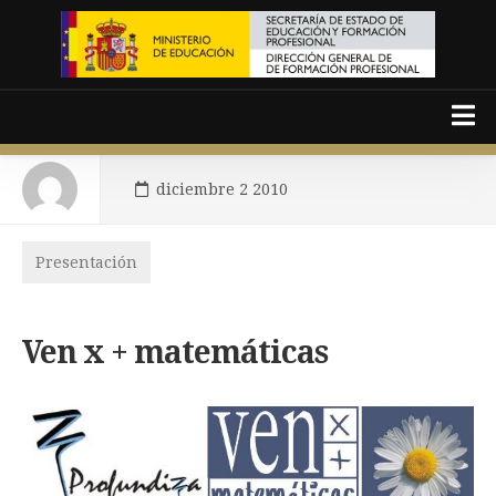
Skip
to
content
diciembre 2 2010
Español
Presentación
Català
Portada
Ven x + matemáticas
Presentación
Temas
Área de monitores