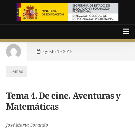
Skip
to
content
agosto 19 2019
Español
Temas
Català
Portada
Tema 4. De cine. Aventuras y
Presentación
Matemáticas
Temas
Área de monitores
José María Sorando