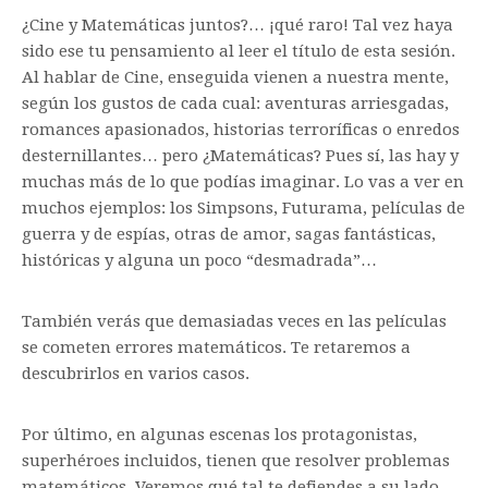
Matemáticas en la montaña
¿Cine y Matemáticas juntos?… ¡qué raro! Tal vez haya
sido ese tu pensamiento al leer el título de esta sesión.
Al hablar de Cine, enseguida vienen a nuestra mente,
según los gustos de cada cual: aventuras arriesgadas,
romances apasionados, historias terroríficas o enredos
desternillantes… pero ¿Matemáticas? Pues sí, las hay y
muchas más de lo que podías imaginar. Lo vas a ver en
muchos ejemplos: los Simpsons, Futurama, películas de
guerra y de espías, otras de amor, sagas fantásticas,
históricas y alguna un poco “desmadrada”…
También verás que demasiadas veces en las películas
se cometen errores matemáticos. Te retaremos a
descubrirlos en varios casos.
Por último, en algunas escenas los protagonistas,
superhéroes incluidos, tienen que resolver problemas
matemáticos. Veremos qué tal te defiendes a su lado.