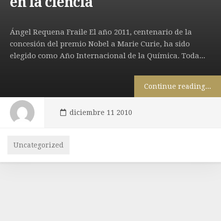
en la ciencia
Matemáticas en la montaña
Ángel Requena Fraile El año 2011, centenario de la
concesión del premio Nobel a Marie Curie, ha sido
elegido como Año Internacional de la Química. Toda...
Continue reading...
diciembre 11 2010
Uncategorized