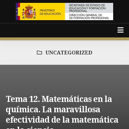
Skip
to
content
UNCATEGORIZED
Español
Català
Portada
Presentación
Tema 12. Matemáticas en la
química. La maravillosa
Temas
efectividad de la matemática
Área de monitores