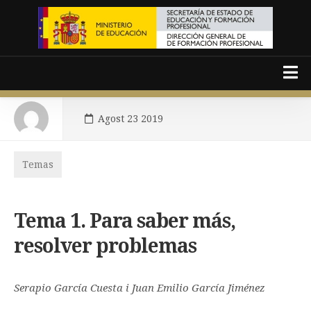
Skip
to
content
Agost 23 2019
Català
Temas
Español
Portada
Tema 1. Para saber más,
Presentació
resolver problemas
Temas
Àrea de Monitores
Serapio García Cuesta i Juan Emilio García Jiménez