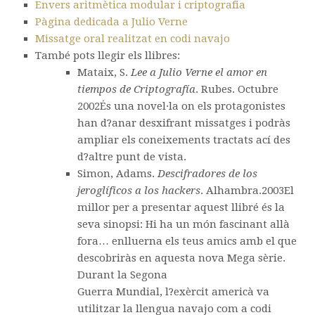
Envers aritmètica modular i criptografia
Pàgina dedicada a Julio Verne
Missatge oral realitzat en codi navajo
També pots llegir els llibres:
Mataix, S.
Lee a Julio Verne el amor en
tiempos de Criptografía
. Rubes. Octubre
2002És una novel·la on els protagonistes
han d?anar desxifrant missatges i podràs
ampliar els coneixements tractats ací des
d?altre punt de vista.
Simon, Adams.
Descifradores de los
jeroglíficos a los hackers
. Alhambra.2003El
millor per a presentar aquest llibré és la
seva sinopsi: Hi ha un món fascinant allà
fora… enlluerna els teus amics amb el que
descobriràs en aquesta nova Mega sèrie.
Durant la Segona
Guerra Mundial, l?exèrcit americà va
utilitzar la llengua navajo com a codi