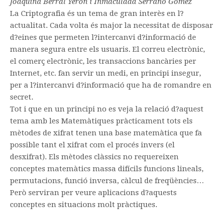
Matemáticas en la montaña
Joaquina Berral Yerón i Inmaculada Serrano Gómez
La Criptografia és un tema de gran interès en l?
actualitat. Cada volta és major la necessitat de disposar
d?eines que permeten l?intercanvi d?informació de
manera segura entre els usuaris. El correu electrònic,
el comerç electrònic, les transaccions bancàries per
Internet, etc. fan servir un medi, en principi insegur,
per a l?intercanvi d?informació que ha de romandre en
secret.
Tot i que en un principi no es veja la relació d?aquest
tema amb les Matemàtiques pràcticament tots els
mètodes de xifrat tenen una base matemàtica que fa
possible tant el xifrat com el procés invers (el
desxifrat). Els mètodes clàssics no requereixen
conceptes matemàtics massa difícils funcions lineals,
permutacions, funció inversa, càlcul de freqüències…
Però serviran per veure aplicacions d?aquests
conceptes en situacions molt pràctiques.