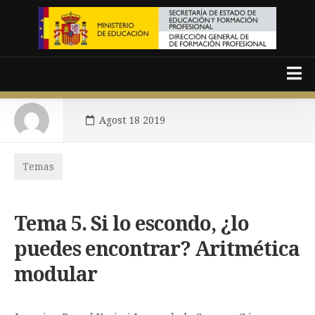
Skip
to
content
Agost 18 2019
Català
Temas
Español
Portada
Tema 5. Si lo escondo, ¿lo
Presentació
puedes encontrar? Aritmética
Temas
modular
Àrea de Monitores