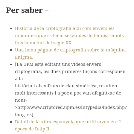
Per saber +
Història de la criptografia així com envers les
màquines que es feien servir des de temps remots
fins la meitat del segle XX
Una bona pàgina de criptografia sobre la màquina
Enigma.
[La UPM està editant uns vídeos envers
criptografia, les dues primeres lliçons corresponen
a la
història i als xifrats de clau simètrica, resulten
molt interessants i a poc a poc van afegint-ne de
nous-
>http://www.criptored.upm.es/intypedia/index.php?
lang=es]
Detall de la xifra espanyola que utilitzaven en l?
època de Felip II