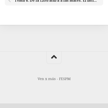
Tema 6. De la Literatura a las mates. El incidente con + matemáticas
Ven x más - FESPM